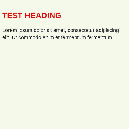
TEST HEADING
Lorem ipsum dolor sit amet, consectetur adipiscing
elit. Ut commodo enim et fermentum fermentum.
Vestibulum mi ipsum, tempus non metus nec,
maximus elementum leo. Cras fringilla quam ut leo
scelerisque, non auctor sapien maximus. Aliquam erat
volutpat. Proin vitae eleifend velit, id lacinia nisi.
Mauris et urna in neque faucibus posuere quis
bibendum turpis. Sed dictum purus ligula, eget
pharetra lorem imperdiet quis. Donec fermentum nisi
ipsum, ac tempus ipsum scelerisque ac. Praesent
lobortis odio lectus, ut porta eros tempus sed. Donec
sapien nisl, scelerisque at arcu eu, rutrum porta nulla.
Nam a eros et libero commodo blandit egestas a nibh.
Donec dapibus feugiat dui, ut rhoncus nisi pulvinar et.