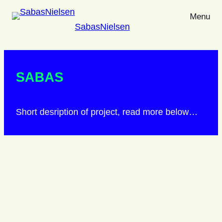
Menu
SabasNielsen
SABAS
Short desription of project, read more below…