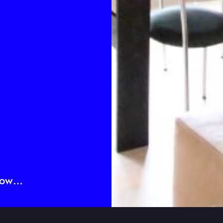
elow…