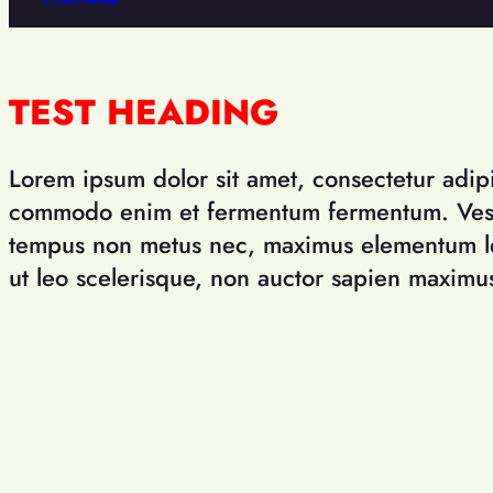
TEST HEADING
Lorem ipsum dolor sit amet, consectetur adipis
commodo enim et fermentum fermentum. Ves
tempus non metus nec, maximus elementum le
ut leo scelerisque, non auctor sapien maximu
volutpat. Proin vitae eleifend velit, id lacinia 
neque faucibus posuere quis bibendum turpi
ligula, eget pharetra lorem imperdiet quis. 
ipsum, ac tempus ipsum scelerisque ac. Praes
lectus, ut porta eros tempus sed. Donec sapie
arcu eu, rutrum porta nulla. Nam a eros et l