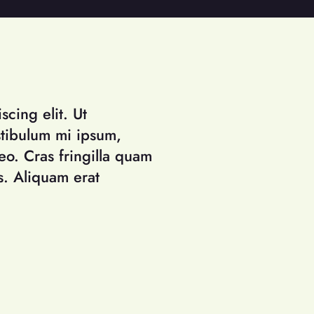
cing elit. Ut
tibulum mi ipsum,
o. Cras fringilla quam
s. Aliquam erat
nisi. Mauris et urna in
s. Sed dictum purus
Donec fermentum nisi
ent lobortis odio
n nisl, scelerisque at
ibero commodo blandit