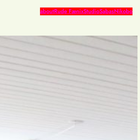
about
Rude Fænix
Studio
Sabas
Nikobo